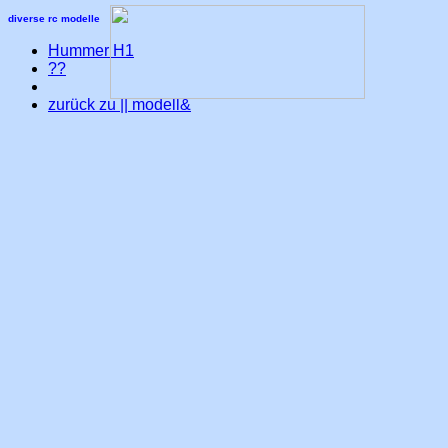
diverse rc modelle
Hummer H1
??
zurück zu || modell&