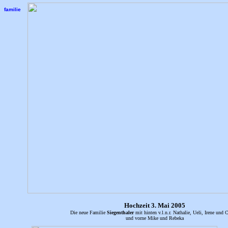
familie
Hochzeit 3. Mai 2005
Die neue Familie
Siegenthaler
mit hinten v.l.n.r. Nathalie, Ueli, Irene und C
und vorne Mike und Rebeka