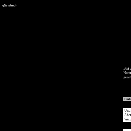
gästebuch
Dies ist ein Test, was sonst, f��r ein G�stebuch ohne DB. Mal
Bist 
Natür
gegeb
Eintr
Und h
Aber 
Wenn 