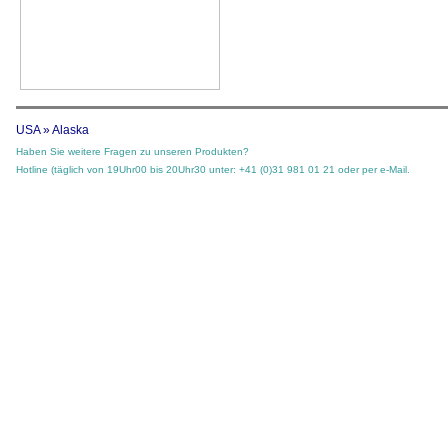
USA » Alaska
Haben Sie weitere Fragen zu unseren Produkten?
Hotline (täglich von 19Uhr00 bis 20Uhr30 unter: +41 (0)31 981 01 21 oder per e-Mail.